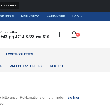
SIEHE HIER
GE UNS
MEIN KONTO
WARENKORB
LOG IN
Order hotline
0
+43 (0) 4714 8228 ext 610
LOGISTIKPALETTEN
ÖR
ANGEBOT ANFORDERN
KONTAKT
e bitte unser Reklamationsformular, indem
Sie hier
sen.