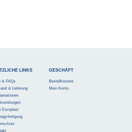
TZLICHE LINKS
GESCHÄFT
fe & FAQs
Bestellhistorie
sand & Lieferung
Mein Konto
lamationen
ksendungen
r Europlast
ragsfertigung
enschutz
takt