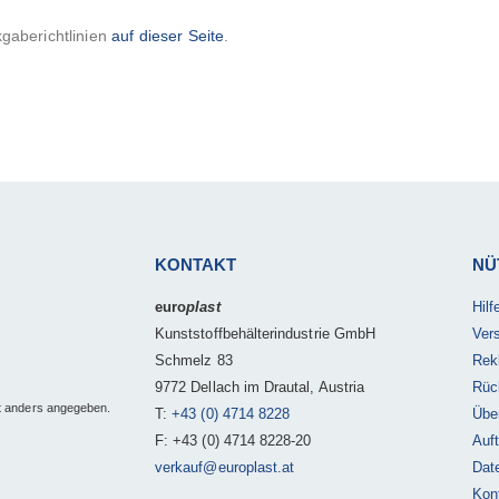
gaberichtlinien
auf dieser Seite
.
KONTAKT
NÜ
euro
plast
Hil
Kunststoffbehälterindustrie GmbH
Ver
Schmelz 83
Rek
9772 Dellach im Drautal, Austria
Rüc
t anders angegeben.
T:
+43 (0) 4714 8228
Übe
F: +43 (0) 4714 8228-20
Auft
verkauf@europlast.at
Dat
Kon