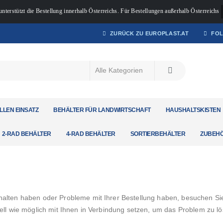
unterstützt die Bestellung innerhalb Österreichs. Für Bestellungen außerhalb Österreichs
ZURÜCK ZU EUROPLAST.AT
FOL
LLEN EINSATZ
BEHÄLTER FÜR LANDWIRTSCHAFT
HAUSHALTSKISTEN
2-RAD BEHÄLTER
4-RAD BEHÄLTER
SORTIERBEHÄLTER
ZUBEH
alten haben oder Probleme mit Ihrer Bestellung haben, besuchen Si
ell wie möglich mit Ihnen in Verbindung setzen, um das Problem zu lö