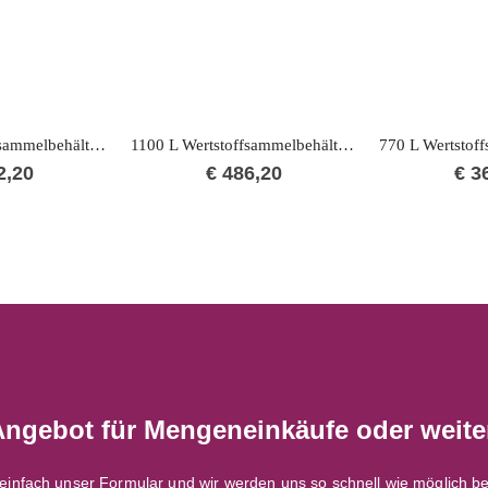
1100 L Wertstoffsammelbehälter mit Flachdeckel
1100 L Wertstoffsammelbehälter mit Deckel-im-Deckel (RD)
2,20
€
486,20
€
36
Angebot für Mengeneinkäufe oder weite
einfach unser Formular und wir werden uns so schnell wie möglich be