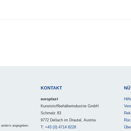
KONTAKT
NÜ
euro
plast
Hil
Kunststoffbehälterindustrie GmbH
Ver
Schmelz 83
Rek
9772 Dellach im Drautal, Austria
Rüc
t anders angegeben.
T:
+43 (0) 4714 8228
Übe