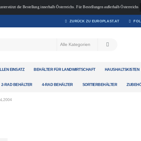
unterstützt die Bestellung innerhalb Österreichs. Für Bestellungen außerhalb Österreichs
ZURÜCK ZU EUROPLAST.AT
FOL
LLEN EINSATZ
BEHÄLTER FÜR LANDWIRTSCHAFT
HAUSHALTSKISTEN
2-RAD BEHÄLTER
4-RAD BEHÄLTER
SORTIERBEHÄLTER
ZUBEH
AL2004