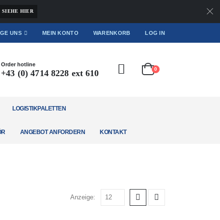
SIEHE HIER
GE UNS
MEIN KONTO
WARENKORB
LOG IN
Order hotline
0
+43 (0) 4714 8228 ext 610
LOGISTIKPALETTEN
ÖR
ANGEBOT ANFORDERN
KONTAKT
Anzeige: