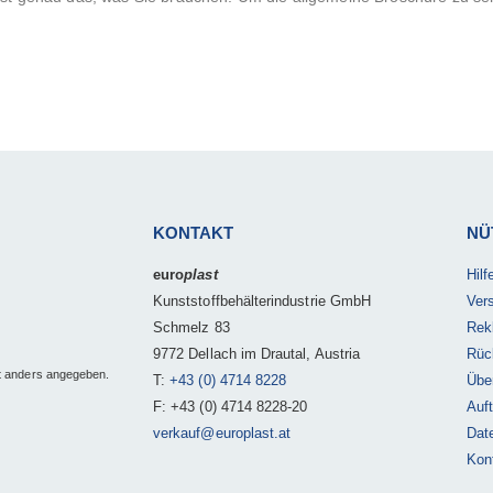
KONTAKT
NÜ
euro
plast
Hil
Kunststoffbehälterindustrie GmbH
Ver
Schmelz 83
Rek
9772 Dellach im Drautal, Austria
Rüc
t anders angegeben.
T:
+43 (0) 4714 8228
Übe
F: +43 (0) 4714 8228-20
Auft
verkauf@europlast.at
Dat
Kon