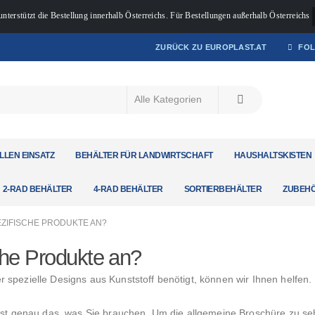
unterstützt die Bestellung innerhalb Österreichs. Für Bestellungen außerhalb Österreichs
ZURÜCK ZU EUROPLAST.AT
FOL
LLEN EINSATZ
BEHÄLTER FÜR LANDWIRTSCHAFT
HAUSHALTSKISTEN
2-RAD BEHÄLTER
4-RAD BEHÄLTER
SORTIERBEHÄLTER
ZUBEH
EZIFISCHE PRODUKTE AN?
che Produkte an?
spezielle Designs aus Kunststoff benötigt, können wir Ihnen helfen.
 ist genau das, was Sie brauchen. Um die allgemeine Broschüre zu se