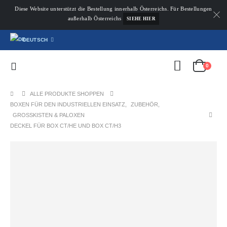
Diese Website unterstützt die Bestellung innerhalb Österreichs. Für Bestellungen
außerhalb Österreichs
SIEHE HIER
DEUTSCH
0
ALLE PRODUKTE SHOPPEN
BOXEN FÜR DEN INDUSTRIELLEN EINSATZ
,
ZUBEHÖR
,
GROSSKISTEN & PALOXEN
DECKEL FÜR BOX CT/HE UND BOX CT/H3