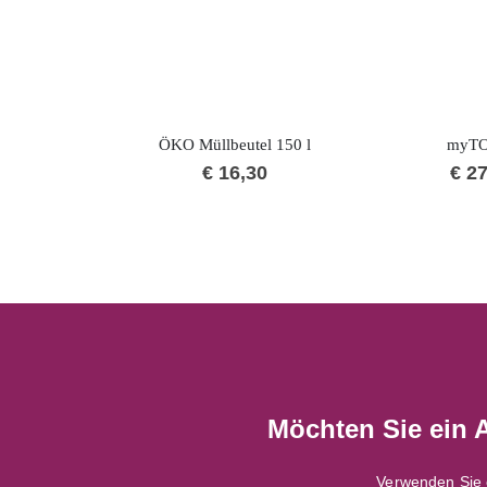
ÖKO Müllbeutel 150 l
myT
€
16,30
€
27
Möchten Sie ein 
Verwenden Sie 