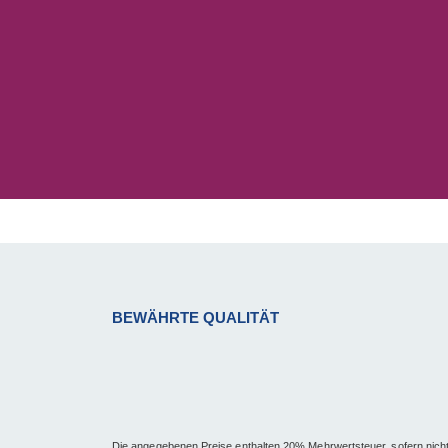
BEWÄHRTE QUALITÄT
Die angegebenen Preise enthalten 20% Mehrwertsteuer, sofern nich