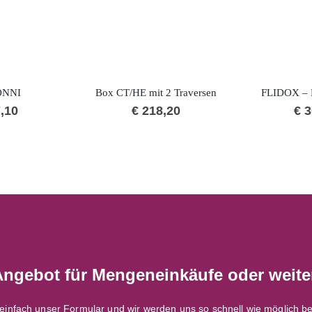
ONNI
Box CT/HE mit 2 Traversen
FLIDOX – 
,10
€
218,20
€
3
Angebot für Mengeneinkäufe oder weite
einfach unser Formular und wir werden uns so schnell wie möglich be