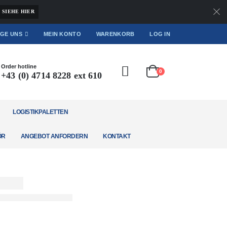
SIEHE HIER
GE UNS
MEIN KONTO
WARENKORB
LOG IN
Order hotline
0
+43 (0) 4714 8228 ext 610
LOGISTIKPALETTEN
ÖR
ANGEBOT ANFORDERN
KONTAKT