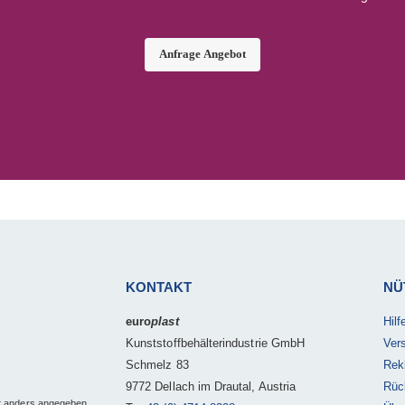
Anfrage Angebot
KONTAKT
NÜ
euro
plast
Hil
Kunststoffbehälterindustrie GmbH
Ver
Schmelz 83
Rek
9772 Dellach im Drautal, Austria
Rüc
t anders angegeben.