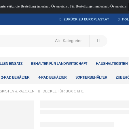
unterstützt die Bestellung innerhalb Österreichs. Für Bestellungen außerhalb Österreichs
ZURÜCK ZU EUROPLAST.AT
FOL
LLEN EINSATZ
BEHÄLTER FÜR LANDWIRTSCHAFT
HAUSHALTSKISTEN
2-RAD BEHÄLTER
4-RAD BEHÄLTER
SORTIERBEHÄLTER
ZUBEH
SKISTEN & PALOXEN
DECKEL FÜR BOX CT/H1