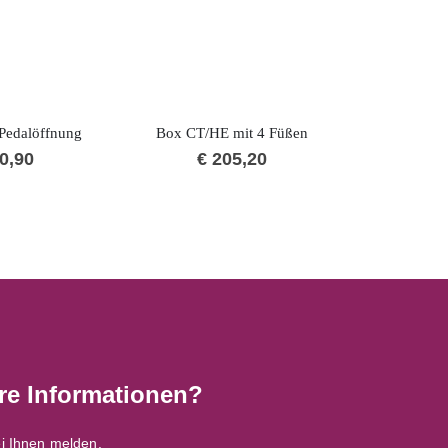
Pedalöffnung
Box CT/HE mit 4 Füßen
Box CT/X
0,90
€
205,20
€
2
re Informationen?
i Ihnen melden.