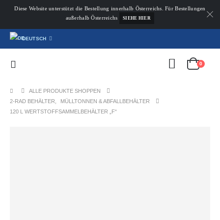
Diese Website unterstützt die Bestellung innerhalb Österreichs. Für Bestellungen
außerhalb Österreichs
SIEHE HIER
DEUTSCH
0
ALLE PRODUKTE SHOPPEN
2-RAD BEHÄLTER
,
MÜLLTONNEN & ABFALLBEHÄLTER
120 L WERTSTOFFSAMMELBEHÄLTER „F“